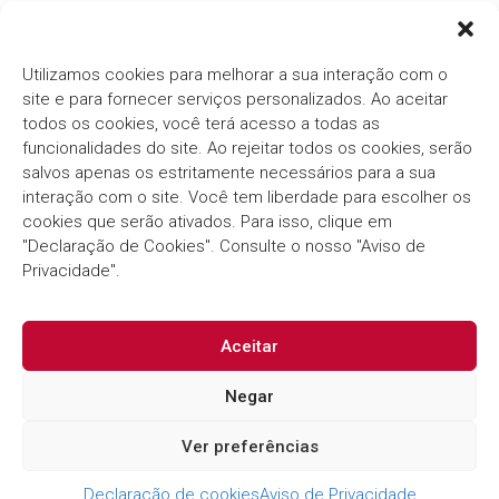
Ver mais notícias
Utilizamos cookies para melhorar a sua interação com o
site e para fornecer serviços personalizados. Ao aceitar
todos os cookies, você terá acesso a todas as
funcionalidades do site. Ao rejeitar todos os cookies, serão
salvos apenas os estritamente necessários para a sua
interação com o site. Você tem liberdade para escolher os
cookies que serão ativados. Para isso, clique em
Há mais de três décadas, o
Grupo Thema®/Pólis®
"Declaração de Cookies". Consulte o nosso "Aviso de
segue com o compromisso em fornecer soluções
inovadoras e eficientes para o Setor Público.
Privacidade".
Aceitar
Negar
Ver preferências
Declaração de cookies
Aviso de Privacidade