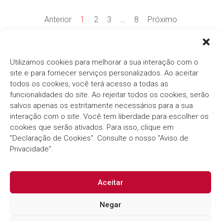
Anterior
1
2
3
…
8
Próximo
Ver mais notícias
Utilizamos cookies para melhorar a sua interação com o
site e para fornecer serviços personalizados. Ao aceitar
todos os cookies, você terá acesso a todas as
funcionalidades do site. Ao rejeitar todos os cookies, serão
salvos apenas os estritamente necessários para a sua
interação com o site. Você tem liberdade para escolher os
cookies que serão ativados. Para isso, clique em
Há mais de três décadas, o
Grupo Thema®/Pólis®
"Declaração de Cookies". Consulte o nosso "Aviso de
segue com o compromisso em fornecer soluções
inovadoras e eficientes para o Setor Público.
Privacidade".
Aceitar
Negar