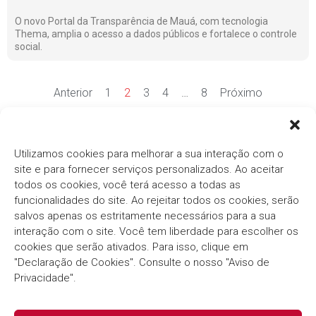
O novo Portal da Transparência de Mauá, com tecnologia
Thema, amplia o acesso a dados públicos e fortalece o controle
social.
Anterior
1
2
3
4
…
8
Próximo
Ver mais notícias
Utilizamos cookies para melhorar a sua interação com o
site e para fornecer serviços personalizados. Ao aceitar
todos os cookies, você terá acesso a todas as
funcionalidades do site. Ao rejeitar todos os cookies, serão
salvos apenas os estritamente necessários para a sua
interação com o site. Você tem liberdade para escolher os
cookies que serão ativados. Para isso, clique em
Há mais de três décadas, o
Grupo Thema®/Pólis®
"Declaração de Cookies". Consulte o nosso "Aviso de
segue com o compromisso em fornecer soluções
inovadoras e eficientes para o Setor Público.
Privacidade".