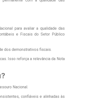
so permanente com a qualidade das
cional para avaliar a qualidade das
ontábeis e Fiscais do Setor Público
de dos demonstrativos fiscais.
as. Isso reforça a relevância da Nota
i?
Tesouro Nacional.
nsistentes, confiáveis e alinhadas às