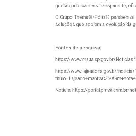
gestão pública mais transparente, efic
O Grupo Thema®/Pólis® parabeniza t
soluções que apoiem a evolução da ges
Fontes de pesquisa:
https://www.maua.sp.gov.br/Noticias
https://www.lajeado.rs.gov.br/notici
titulo=Lajeado+mant%C3%A9m+nota
Notícia: https://portal.pmva.com.br/no