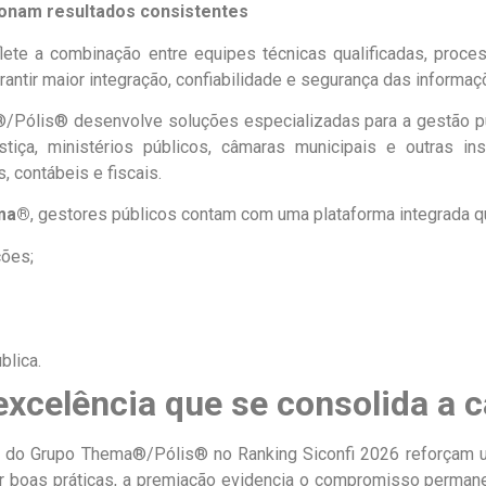
ionam resultados consistentes
flete a combinação entre equipes técnicas qualificadas, proce
ntir maior integração, confiabilidade e segurança das informaç
/Pólis® desenvolve soluções especializadas para a gestão públ
ustiça, ministérios públicos, câmaras municipais e outras i
, contábeis e fiscais.
ema®
, gestores públicos contam com uma plataforma integrada qu
ções;
blica.
excelência que se consolida a 
s do Grupo Thema®/Pólis® no Ranking Siconfi 2026 reforçam um
er boas práticas, a premiação evidencia o compromisso perma