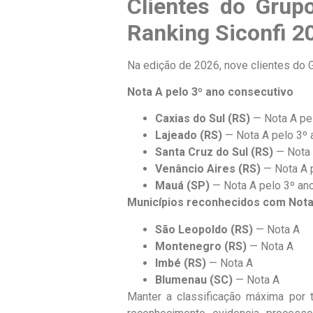
Clientes do Gru
Ranking Siconfi 2
Na edição de 2026, nove clientes do
Nota A pelo 3º ano consecutivo
Caxias do Sul (RS)
— Nota A pel
Lajeado (RS)
— Nota A pelo 3º 
Santa Cruz do Sul (RS)
— Nota 
Venâncio Aires (RS)
— Nota A p
Mauá (SP)
— Nota A pelo 3º an
Municípios reconhecidos com Nota
São Leopoldo (RS)
— Nota A
Montenegro (RS)
— Nota A
Imbé (RS)
— Nota A
Blumenau (SC)
— Nota A
Manter a classificação máxima por t