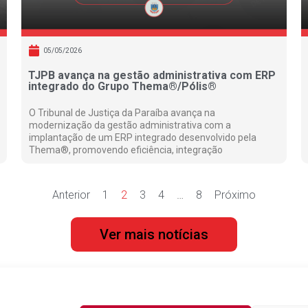
05/05/2026
TJPB avança na gestão administrativa com ERP
integrado do Grupo Thema®/Pólis®
O Tribunal de Justiça da Paraíba avança na
modernização da gestão administrativa com a
implantação de um ERP integrado desenvolvido pela
Thema®, promovendo eficiência, integração
Anterior
1
2
3
4
…
8
Próximo
Ver mais notícias