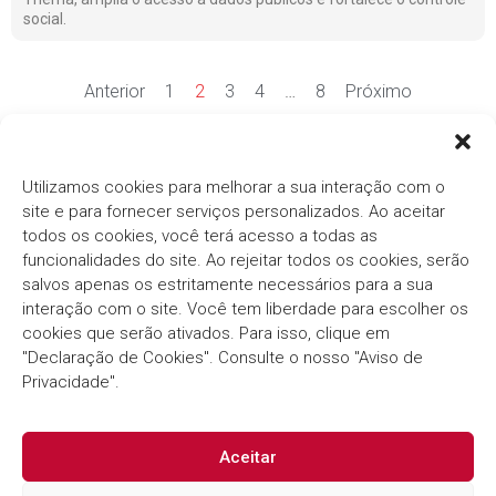
social.
Anterior
1
2
3
4
…
8
Próximo
Ver mais notícias
Utilizamos cookies para melhorar a sua interação com o
site e para fornecer serviços personalizados. Ao aceitar
todos os cookies, você terá acesso a todas as
funcionalidades do site. Ao rejeitar todos os cookies, serão
salvos apenas os estritamente necessários para a sua
interação com o site. Você tem liberdade para escolher os
cookies que serão ativados. Para isso, clique em
Há mais de três décadas, o
Grupo Thema®/Pólis®
"Declaração de Cookies". Consulte o nosso "Aviso de
segue com o compromisso em fornecer soluções
inovadoras e eficientes para o Setor Público.
Privacidade".
Aceitar