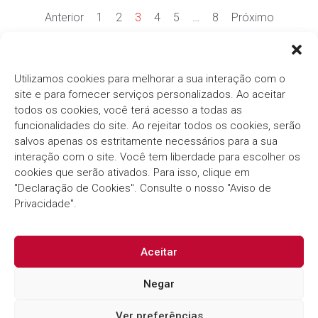
Anterior
1
2
3
4
5
…
8
Próximo
Ver mais notícias
Utilizamos cookies para melhorar a sua interação com o
site e para fornecer serviços personalizados. Ao aceitar
todos os cookies, você terá acesso a todas as
funcionalidades do site. Ao rejeitar todos os cookies, serão
salvos apenas os estritamente necessários para a sua
interação com o site. Você tem liberdade para escolher os
cookies que serão ativados. Para isso, clique em
Há mais de três décadas, o
Grupo Thema®/Pólis®
"Declaração de Cookies". Consulte o nosso "Aviso de
segue com o compromisso em fornecer soluções
inovadoras e eficientes para o Setor Público.
Privacidade".
Aceitar
Negar
Ver preferências