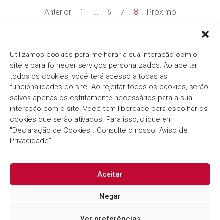
Anterior
1
…
6
7
8
Próximo
Ver mais notícias
Utilizamos cookies para melhorar a sua interação com o
site e para fornecer serviços personalizados. Ao aceitar
todos os cookies, você terá acesso a todas as
funcionalidades do site. Ao rejeitar todos os cookies, serão
salvos apenas os estritamente necessários para a sua
interação com o site. Você tem liberdade para escolher os
cookies que serão ativados. Para isso, clique em
Há mais de três décadas, o
Grupo Thema®/Pólis®
"Declaração de Cookies". Consulte o nosso "Aviso de
segue com o compromisso em fornecer soluções
inovadoras e eficientes para o Setor Público.
Privacidade".
Aceitar
Negar
Ver preferências