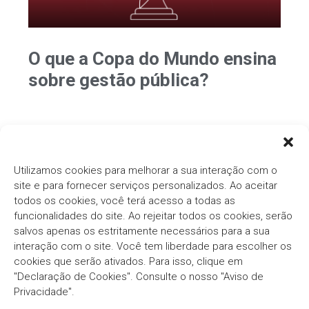
O que a Copa do Mundo ensina
sobre gestão pública?
Ver mais Artigos
Utilizamos cookies para melhorar a sua interação com o
site e para fornecer serviços personalizados. Ao aceitar
todos os cookies, você terá acesso a todas as
funcionalidades do site. Ao rejeitar todos os cookies, serão
salvos apenas os estritamente necessários para a sua
interação com o site. Você tem liberdade para escolher os
cookies que serão ativados. Para isso, clique em
Há mais de três décadas, o
Grupo Thema®/Pólis®
"Declaração de Cookies". Consulte o nosso "Aviso de
segue com o compromisso em fornecer soluções
inovadoras e eficientes para o Setor Público.
Privacidade".