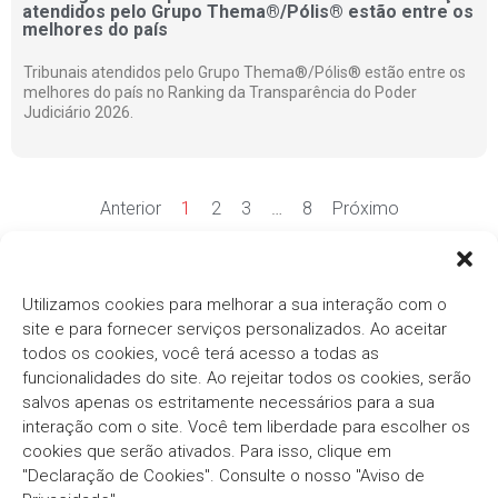
atendidos pelo Grupo Thema®/Pólis® estão entre os
melhores do país
Tribunais atendidos pelo Grupo Thema®/Pólis® estão entre os
melhores do país no Ranking da Transparência do Poder
Judiciário 2026.
Anterior
1
2
3
…
8
Próximo
Ver mais notícias
Utilizamos cookies para melhorar a sua interação com o
site e para fornecer serviços personalizados. Ao aceitar
todos os cookies, você terá acesso a todas as
funcionalidades do site. Ao rejeitar todos os cookies, serão
salvos apenas os estritamente necessários para a sua
interação com o site. Você tem liberdade para escolher os
cookies que serão ativados. Para isso, clique em
Há mais de três décadas, o
Grupo Thema®/Pólis®
"Declaração de Cookies". Consulte o nosso "Aviso de
segue com o compromisso em fornecer soluções
inovadoras e eficientes para o Setor Público.