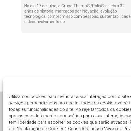
No dia 17 de julho, o Grupo Thema®/Pólis® celebra 32
anos de história, marcados por inovação, evolução
tecnológica, compromisso com pessoas, sustentabilidade
e desenvolvimento de
Utilizamos cookies para melhorar a sua interação com o site 
serviços personalizados. Ao aceitar todos os cookies, você 
todas as funcionalidades do site. Ao rejeitar todos os cookie
Há mais de três décadas, o
Grupo Thema®/Pólis®
apenas os estritamente necessários para a sua interação co
segue com o compromisso em fornecer soluções
tem liberdade para escolher os cookies que serão ativados. P
inovadoras e eficientes para o Setor Público.
em "Declaração de Cookies". Consulte o nosso "Aviso de Priv