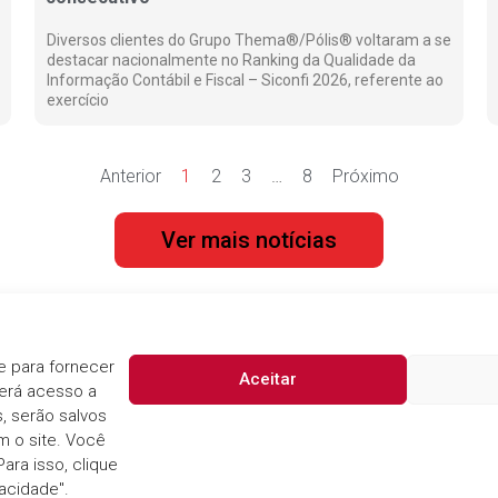
Diversos clientes do Grupo Thema®/Pólis® voltaram a se
destacar nacionalmente no Ranking da Qualidade da
Informação Contábil e Fiscal – Siconfi 2026, referente ao
exercício
Anterior
1
2
3
…
8
Próximo
Ver mais notícias
e para fornecer
Contato
Aceitar
terá acesso a
Telefone
s, serão salvos
(51) 3014.6900
m o site. Você
Aviso de Privacidade
E-mail
ara isso, clique
comercial@thema.inf
acidade".
Declaração de Cookies