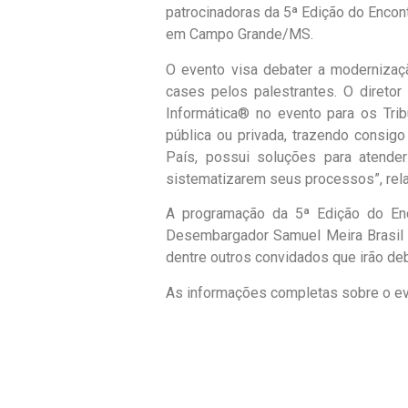
patrocinadoras da 5ª Edição do Encont
em Campo Grande/MS.
O evento visa debater a modernizaçã
cases pelos palestrantes. O direto
Informática® no evento para os Trib
pública ou privada, trazendo consigo
País, possui soluções para atende
sistematizarem seus processos”, rela
A programação da 5ª Edição do Enc
Desembargador Samuel Meira Brasil (
dentre outros convidados que irão deb
As informações completas sobre o ev