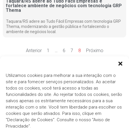
Taquara/RS adere ao Tudo Fácil Empresas e
fortalece ambiente de negócios com tecnologia GRP
Thema
Taquara/RS adere ao Tudo Fácil Empresas com tecnologia GRP
Thema, modernizando a gestão pública e fortalecendo o
ambiente de negócios local.
Anterior
1
…
6
7
8
Próximo
Ver mais notícias
Utilizamos cookies para melhorar a sua interação com o
site e para fornecer serviços personalizados. Ao aceitar
todos os cookies, você terá acesso a todas as
funcionalidades do site. Ao rejeitar todos os cookies, serão
salvos apenas os estritamente necessários para a sua
interação com o site. Você tem liberdade para escolher os
cookies que serão ativados. Para isso, clique em
Há mais de três décadas, o
Grupo Thema®/Pólis®
"Declaração de Cookies". Consulte o nosso "Aviso de
segue com o compromisso em fornecer soluções
inovadoras e eficientes para o Setor Público.
Privacidade".