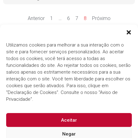
Anterior
1
…
6
7
8
Próximo
Ver mais notícias
Utilizamos cookies para melhorar a sua interação com o
site e para fornecer serviços personalizados. Ao aceitar
todos os cookies, você terá acesso a todas as
funcionalidades do site. Ao rejeitar todos os cookies, serão
salvos apenas os estritamente necessários para a sua
interação com o site. Você tem liberdade para escolher os
cookies que serão ativados. Para isso, clique em
Há mais de três décadas, o
Grupo Thema®/Pólis®
"Declaração de Cookies". Consulte o nosso "Aviso de
segue com o compromisso em fornecer soluções
inovadoras e eficientes para o Setor Público.
Privacidade".
Aceitar
Negar