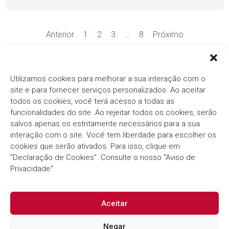
Anterior
1
2
3
…
8
Próximo
Ver mais notícias
Utilizamos cookies para melhorar a sua interação com o
site e para fornecer serviços personalizados. Ao aceitar
todos os cookies, você terá acesso a todas as
funcionalidades do site. Ao rejeitar todos os cookies, serão
salvos apenas os estritamente necessários para a sua
interação com o site. Você tem liberdade para escolher os
cookies que serão ativados. Para isso, clique em
Há mais de três décadas, o
Grupo Thema®/Pólis®
"Declaração de Cookies". Consulte o nosso "Aviso de
segue com o compromisso em fornecer soluções
inovadoras e eficientes para o Setor Público.
Privacidade".
Aceitar
Negar