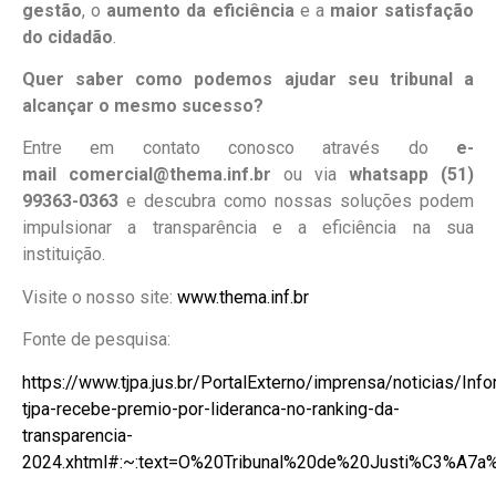
gestão
, o
aumento da eficiência
e a
maior satisfação
do cidadão
.
Quer saber como podemos ajudar seu tribunal a
alcançar o mesmo sucesso?
Entre em contato conosco através do
e-
mail comercial@thema.inf.br
ou via
whatsapp (51)
99363-0363
e descubra como nossas soluções podem
impulsionar a transparência e a eficiência na sua
instituição.
Visite o nosso site:
www.thema.inf.br
Fonte de pesquisa:
https://www.tjpa.jus.br/PortalExterno/imprensa/noticias/In
tjpa-recebe-premio-por-lideranca-no-ranking-da-
transparencia-
2024.xhtml#:~:text=O%20Tribunal%20de%20Justi%C3%A