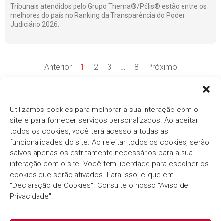
Tribunais atendidos pelo Grupo Thema®/Pólis® estão entre os
melhores do país no Ranking da Transparência do Poder
Judiciário 2026.
Anterior
1
2
3
…
8
Próximo
Ver mais notícias
Utilizamos cookies para melhorar a sua interação com o
site e para fornecer serviços personalizados. Ao aceitar
todos os cookies, você terá acesso a todas as
funcionalidades do site. Ao rejeitar todos os cookies, serão
salvos apenas os estritamente necessários para a sua
interação com o site. Você tem liberdade para escolher os
cookies que serão ativados. Para isso, clique em
Há mais de três décadas, o
Grupo Thema®/Pólis®
"Declaração de Cookies". Consulte o nosso "Aviso de
segue com o compromisso em fornecer soluções
inovadoras e eficientes para o Setor Público.
Privacidade".