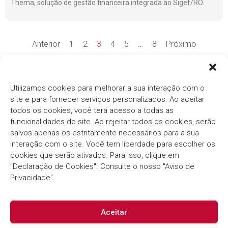
Thema, solução de gestão financeira integrada ao Sigef/RO.
Anterior
1
2
3
4
5
…
8
Próximo
Ver mais notícias
Utilizamos cookies para melhorar a sua interação com o
site e para fornecer serviços personalizados. Ao aceitar
todos os cookies, você terá acesso a todas as
funcionalidades do site. Ao rejeitar todos os cookies, serão
salvos apenas os estritamente necessários para a sua
interação com o site. Você tem liberdade para escolher os
cookies que serão ativados. Para isso, clique em
Há mais de três décadas, o
Grupo Thema®/Pólis®
"Declaração de Cookies". Consulte o nosso "Aviso de
segue com o compromisso em fornecer soluções
inovadoras e eficientes para o Setor Público.
Privacidade".
Aceitar