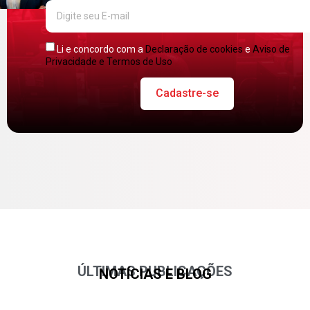
Li e concordo com a
Declaração de cookies
e
Aviso de
Privacidade e Termos de Uso
Cadastre-se
ÚLTIMAS PUBLICAÇÕES
NOTÍCIAS E BLOG