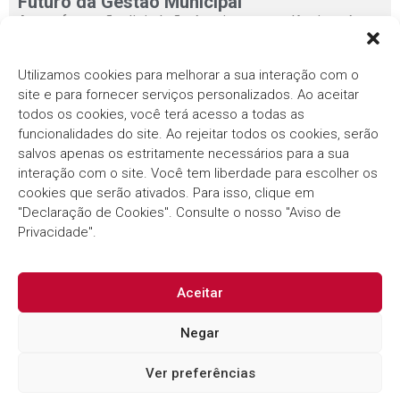
Futuro da Gestão Municipal
A transformação digital não é mais uma tendência — é
uma necessidade urgente para...
Utilizamos cookies para melhorar a sua interação com o
site e para fornecer serviços personalizados. Ao aceitar
todos os cookies, você terá acesso a todas as
1
2
3
4
5
funcionalidades do site. Ao rejeitar todos os cookies, serão
salvos apenas os estritamente necessários para a sua
interação com o site. Você tem liberdade para escolher os
cookies que serão ativados. Para isso, clique em
Há mais de três décadas, o
Grupo Thema®/Pólis®
"Declaração de Cookies". Consulte o nosso "Aviso de
segue com o compromisso em fornecer soluções
inovadoras e eficientes para o Setor Público.
Privacidade".
Aceitar
Negar
Ver preferências